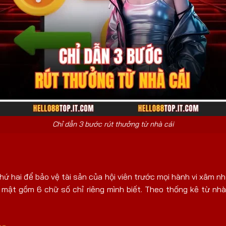
Chỉ dẫn 3 bước rút thưởng từ nhà cái
ứ hai để bảo vệ tài sản của hội viên trước mọi hành vi xâm nh
 mật gồm 6 chữ số chỉ riêng mình biết. Theo thống kê từ nhà 