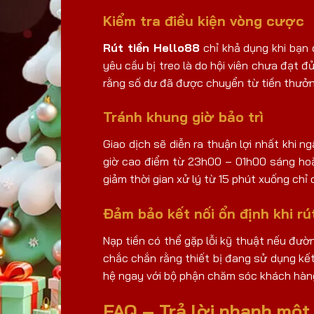
Kiểm tra điều kiện vòng cược
Rút tiền Hello88
chỉ khả dụng khi bạn
yêu cầu bị treo là do hội viên chưa đạt đ
rằng số dư đã được chuyển từ tiền thưởng
Tránh khung giờ bảo trì
Giao dịch sẽ diễn ra thuận lợi nhất khi 
giờ cao điểm từ 23h00 – 01h00 sáng hoặc
giảm thời gian xử lý từ 15 phút xuống chỉ 
Đảm bảo kết nối ổn định khi rú
Nạp tiền có thể gặp lỗi kỹ thuật nếu đườ
chắc chắn rằng thiết bị đang sử dụng kết
hệ ngay với bộ phận chăm sóc khách hàn
FAQ – Trả lời nhanh một 