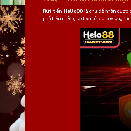
Rút tiền Hello88
là chủ đề nhận được sự
phổ biến nhất giúp bạn tối ưu hóa quy trì