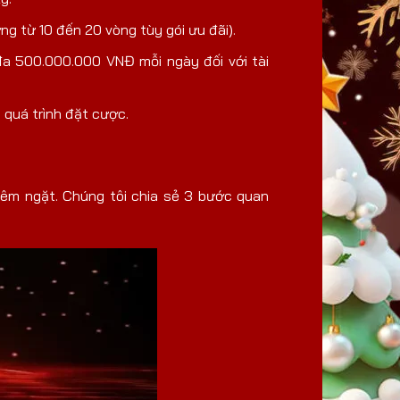
g từ 10 đến 20 vòng tùy gói ưu đãi).
đa 500.000.000 VNĐ mỗi ngày đối với tài
 quá trình đặt cược.
êm ngặt. Chúng tôi chia sẻ 3 bước quan