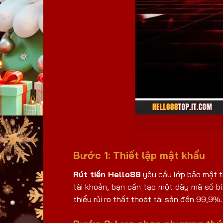
Bước 1: Thiết lập mật khẩu
Rút tiền Hello88
yêu cầu lớp bảo mật th
tài khoản, bạn cần tạo một dãy mã số bí
thiểu rủi ro thất thoát tài sản đến 99,9%.