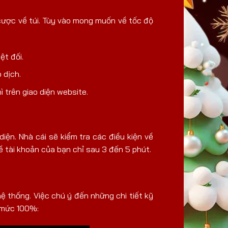
ược về túi. Tùy vào mong muốn về tốc độ
ệt đối.
 dịch.
 trên giao diện website.
ện. Nhà cái sẽ kiểm tra các điều kiện về
ề tài khoản của bạn chỉ sau 3 đến 5 phút.
ệ thống. Việc chú ý đến những chi tiết kỹ
t mức 100%: