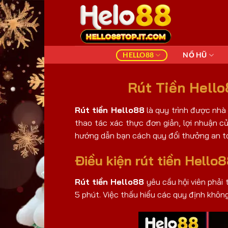
Bỏ
qua
nội
dung
HELLO88
NỔ HŨ
Rút Tiền Hell
Rút tiền Hello88
là quy trình được nhà 
thao tác xác thực đơn giản, lợi nhuận c
hướng dẫn bạn cách quy đổi thưởng an t
Điều kiện rút tiền Hello
Rút tiền Hello88
yêu cầu hội viên phải
5 phút. Việc thấu hiểu các quy định khôn