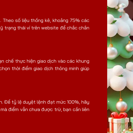
. Theo số liệu thống kê, khoảng 75% các
kỹ trạng thái ví trên website để chắc chắn
hạn chế thực hiện giao dịch vào các khung
chọn thời điểm giao dịch thông minh giúp
nh. Để tỷ lệ duyệt lệnh đạt mức 100%, hãy
t mà điểm vẫn chưa được trừ, bạn cần liên