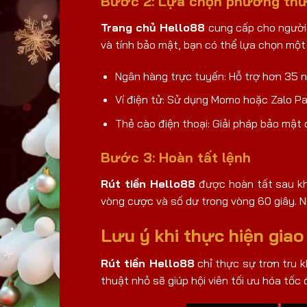
Bước 2: Lựa chọn phương th
Trang chủ Hello88
cung cấp cho người 
và tính bảo mật, bạn có thể lựa chọn một
Ngân hàng trực tuyến: Hỗ trợ hơn 35 ng
Ví điện tử: Sử dụng Momo hoặc Zalo P
Thẻ cào điện thoại: Giải pháp bảo mật
Bước 3: Hoàn tất lệnh
Rút tiền Hello88
được hoàn tất sau khi
vòng cược và số dư trong vòng 60 giây. Nế
Lưu ý khi thực hiện gia
Rút tiền Hello88
chỉ thực sự trơn tru k
thuật nhỏ sẽ giúp hội viên tối ưu hóa tố