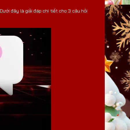
ới đây là giải đáp chi tiết cho 3 câu hỏi